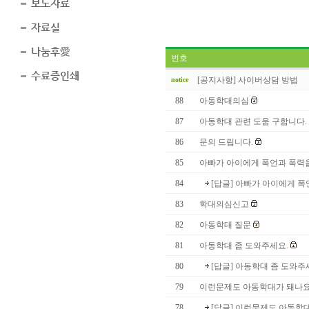
보도자료
자료실
나눔후愛
번호
수료증인쇄
[공지사항] 사이버상담 방법
notice
88
아동학대의심
87
아동학대 관련 도움 구합니다.
86
문의 드립니다.
85
아빠가 아이에게 폭언과 폭력을 
84
[답글] 아빠가 아이에게 폭언과
83
학대의심신고
82
아동학대 질문
81
아동학대 좀 도와주세요.
80
[답글] 아동학대 좀 도와주
79
이런문제도 아동학대가 돼나
78
[답글] 이런문제도 아동학대가