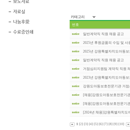
보도자료
자료실
나눔후愛
번호
수료증인쇄
일반계약직 직원 채용 공고
notice
2025년 후원금품의 수입 및 사용.
notice
2025년 강원특별자치도아동보호
notice
일반계약직 직원 채용 공고
notice
거점심리지원팀 계약직 직원 채용
notice
2023년 강원특별자치도아동보호
notice
강원도아동보호전문기관 거점심리
notice
[채용]강원도아동보호전문기관 거
notice
[채용]강원도아동보호전문기관 거
notice
[2024년 채용]강원특별자치도아
notice
1
[
2
] [
3
] [
4
] [
5
] [
6
] [
7
] [
8
] [
9
] [
10
]