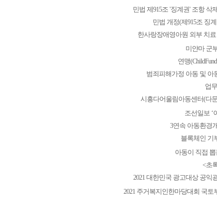
민법 제915조 '징계권' 조항 
민법 개정(제915조 징계
한사랑장애영아원 외부 치료 
미얀마 군부
연맹(ChildFund
범죄피해가정 아동 및 아
업무
시흥다어울림아동센터(다문
조선일보 ‘
3연속 아동환경개
블록체인 기
아동이 직접 
<초
2021 대한민국 광고대상 공익
2021 주거복지인한마당대회 국토