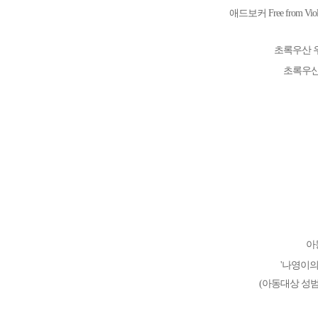
애드보커 Free from Violen
초록우산 
초록우산
아
'나영이의
(아동대상 성범