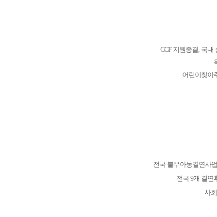
CCF 지원종결, 국
어린이찾아주
전국 불우아동결연사업
전국 9개 결연
사회