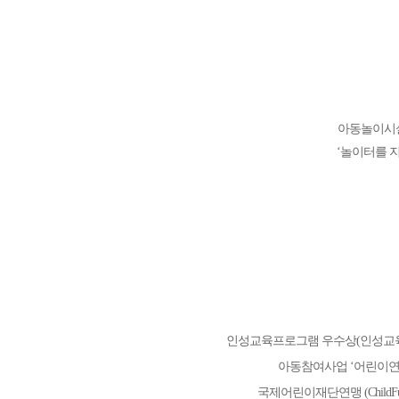
아동놀이시
‘놀이터를 
인성교육프로그램 우수상(인성교
아동참여사업 ‘어린이연구원
국제어린이재단연맹 (ChildFund