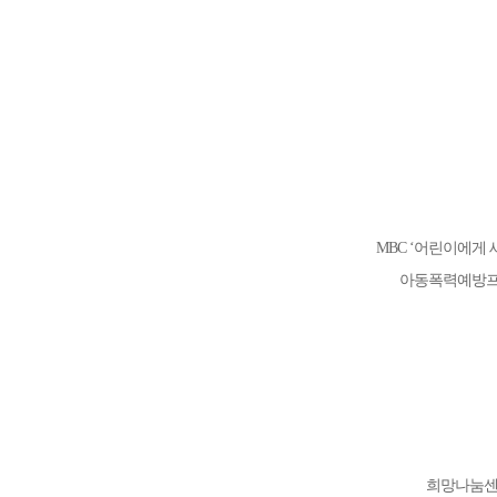
MBC ‘어린이에게
아동폭력예방프로
희망나눔센터(