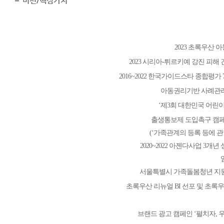
미션/핵심가치
2023 초록우산
2023 시리아-튀르키예 강진 피해
2016~2022 한국가이드스타 종합평가
아동권리기반 사례관리
‘제3회 대한민국 어린
출생통보제 도입촉구 캠페
(‘가족관계의 등록 등에 관
2020~2022 아젠다사업 3개
서울특별시 가족돌봄청년 지
초록우산 리뉴얼 BI 선포 및 초록우
브랜드 광고 캠페인 ‘펼치자, 