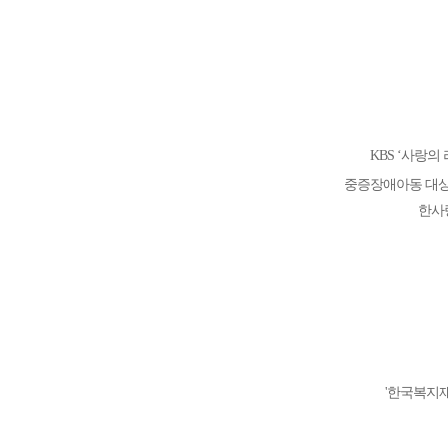
KBS ‘사랑
중증장애아동 대상
한사
'한국복지재