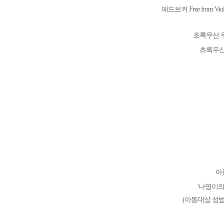
애드보커 Free from Violen
초록우산 
초록우산
아
'나영이의
(아동대상 성범