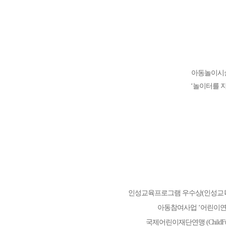
아동놀이시
‘놀이터를 
인성교육프로그램 우수상(인성교
아동참여사업 ‘어린이연구원
국제어린이재단연맹 (ChildFund