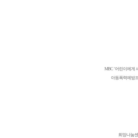
MBC ‘어린이에게
아동폭력예방프로
희망나눔센터(