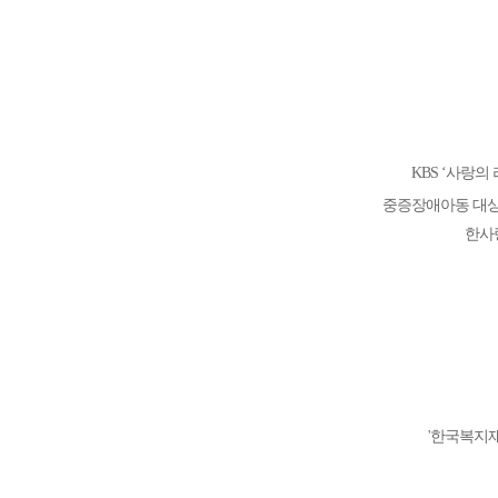
KBS ‘사랑
중증장애아동 대상
한사
'한국복지재