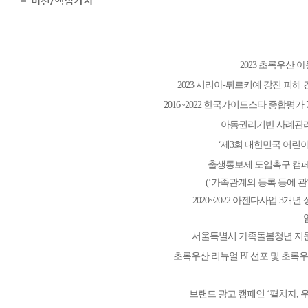
미션/핵심가치
2023 초록우산
2023 시리아-튀르키예 강진 피해
2016~2022 한국가이드스타 종합평가
아동권리기반 사례관리
‘제3회 대한민국 어린
출생통보제 도입촉구 캠페
(‘가족관계의 등록 등에 관
2020~2022 아젠다사업 3개
서울특별시 가족돌봄청년 지
초록우산 리뉴얼 BI 선포 및 초록우
브랜드 광고 캠페인 ‘펼치자, 