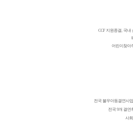
CCF 지원종결, 국
어린이찾아주
전국 불우아동결연사업
전국 9개 결연
사회