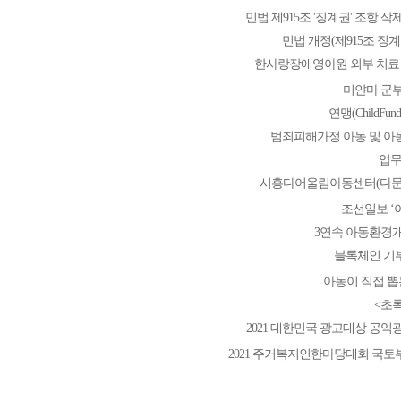
민법 제915조 '징계권' 조항 
민법 개정(제915조 징계
한사랑장애영아원 외부 치료 
미얀마 군부
연맹(ChildFund
범죄피해가정 아동 및 아
업무
시흥다어울림아동센터(다문
조선일보 ‘
3연속 아동환경개
블록체인 기
아동이 직접 
<초
2021 대한민국 광고대상 공익
2021 주거복지인한마당대회 국토