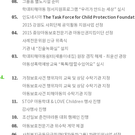
그룹홈 별도시설 준비
08.
학대피해아동 정서지원프로그램 “우리가 만드는 세상” 실시
인도네시아
The Task Force for Child Protection Foundat
05.
2015 강원도 사회단체 공익활동 지원사업 선정
2015 중앙아동보호전문기관 아동인권지킴이단 선정
04.
사례전문위원 신규 위촉식
기관 내 “진술녹화실” 설치
학대피해아동쉼터(새롬이네집) 원장 겸직 해제 - 최윤선 관장
03.
아동성폭력예방교육 “톡톡!말할수있어요” 실시
4.
가정보호사건 행위자의 교육 및 상담 수탁기관 지정
12.
아동보호사건 행위자의 교육 및 상담 수탁기관 지정
아동보호사건 피해아동의 수탁기관 지정
STOP 아동학대 & LOVE Children 행사 진행
11.
감사행사 진행
조선일보 춘천마라톤 대회 캠페인 진행
10.
아동보호전문기관 위수탁 계약 체결
08.
사회복지공동모금회(현대자동차그룹) 차량지원사업 선정
06.