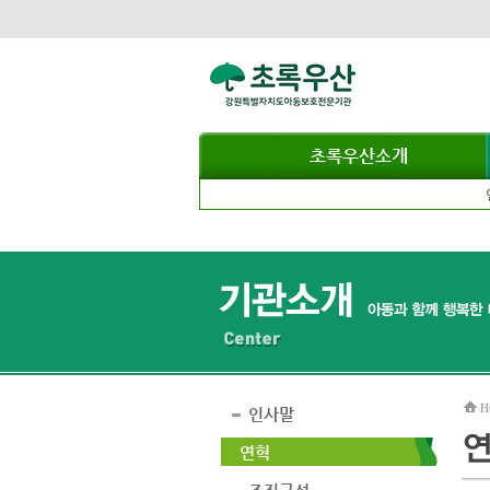
초록우산소개
H
인사말
연혁