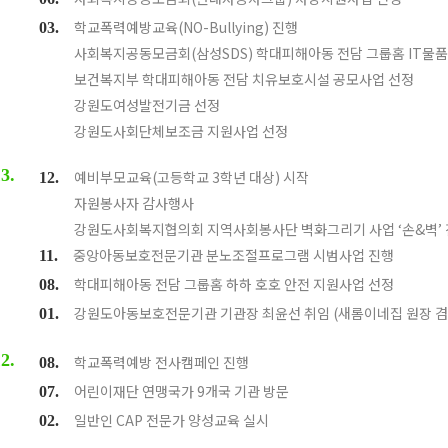
학교폭력예방교육(NO-Bullying) 진행
03.
사회복지공동모금회(삼성SDS) 학대피해아동 전담 그룹홈 IT물품
보건복지부 학대피해아동 전담 치유보호시설 공모사업 선정
강원도여성발전기금 선정
강원도사회단체보조금 지원사업 선정
3.
예비부모교육(고등학교 3학년 대상) 시작
12.
자원봉사자 감사행사
강원도사회복지협의회 지역사회봉사단 벽화그리기 사업 ‘손&벽’
중앙아동보호전문기관 분노조절프로그램 시범사업 진행
11.
학대피해아동 전담 그룹홈 하하 호호 안전 지원사업 선정
08.
강원도아동보호전문기관 기관장 최윤선 취임 (새롬이네집 원장 겸
01.
2.
학교폭력예방 전사캠페인 진행
08.
어린이재단 연맹국가 9개국 기관 방문
07.
일반인 CAP 전문가 양성교육 실시
02.