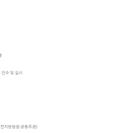
)
행
인수 및 실시
춘천지방법원 공동주관)