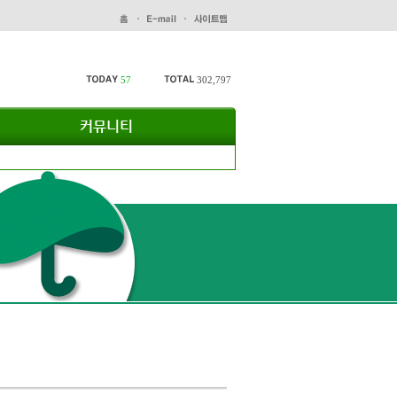
57
302,797
커뮤니티