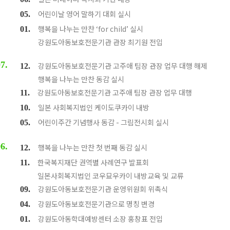
어린이날 영어 말하기 대회 실시
05.
행복을 나누는 만찬 ‘for child’ 실시
01.
강원도아동보호전문기관 관장 최기원 전입
7.
강원도아동보호전문기관 고주애 팀장 관장 업무 대행 해제
12.
행복을 나누는 만찬 동감 실시
강원도아동보호전문기관 고주애 팀장 관장 업무 대행
11.
일본 사회복지법인 케이도쿠카이 내방
10.
어린이주간 기념행사 동감 - 그림전시회 실시
05.
6.
행복을 나누는 만찬 첫 번째 동감 실시
12.
한국복지재단 권역별 사례연구 발표회
11.
일본사회복지법인 코우묘우카이 내방교육 및 교류
강원도아동보호전문기관 운영위원회 위촉식
09.
강원도아동보호전문기관으로 명칭 변경
04.
강원도아동학대예방센터 소장 홍창표 전입
01.