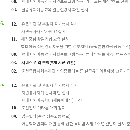
학대피해아동 정서지원프로그램 "우리가 만드는 세상"캠프 진행
08.
실종유괴예방교육 일반인강사 파견 실시
03.
6.
유관기관 및 후원자 감사행사 실시
12.
자원봉사자 감사의 밤 실시
해결중심 상담기법 교육 실시
11.
학대아동 정신건강지원을 위한 심포지엄 (국립춘천병원 공동주관
학대피해아동 정서지원프로그램 “우리들이 만드는 세상”캠프 진
08.
서비스 권역 조정(5개 시군 관할)
03.
춘천종합사회복지관 사업종료에 따른 실종유괴아동예방 교육사업 
02.
5.
유관기관 및 후원자 감사행사 실시
12.
자원봉사자가 감사의 밤 실시
학대피해아동쉼터(새롬이네집) 이전
조선일보 마라톤 대회 참여
10.
업무협약(춘천 성수고등학교)
09.
아동학대범죄의 처벌 등에 관한 특례법 시행 1주년 간담회 실시(