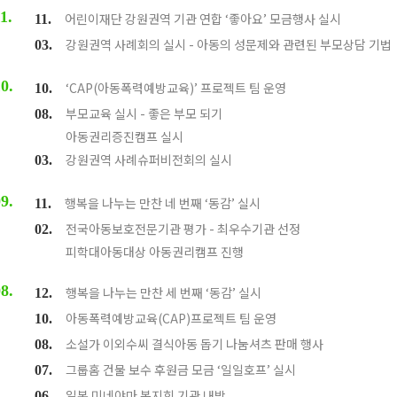
1.
어린이재단 강원권역 기관 연합 ‘좋아요’ 모금행사 실시
11.
강원권역 사례회의 실시 - 아동의 성문제와 관련된 부모상담 기법
03.
0.
‘CAP(아동폭력예방교육)’ 프로젝트 팀 운영
10.
부모교육 실시 - 좋은 부모 되기
08.
아동권리증진캠프 실시
강원권역 사례슈퍼비전회의 실시
03.
9.
행복을 나누는 만찬 네 번째 ‘동감’ 실시
11.
전국아동보호전문기관 평가 - 최우수기관 선정
02.
피학대아동대상 아동권리캠프 진행
8.
행복을 나누는 만찬 세 번째 ‘동감’ 실시
12.
아동폭력예방교육(CAP)프로젝트 팀 운영
10.
소설가 이외수씨 결식아동 돕기 나눔셔츠 판매 행사
08.
그룹홈 건물 보수 후원금 모금 ‘일일호프’ 실시
07.
일본 미네야마 복지회 기관 내방
06.