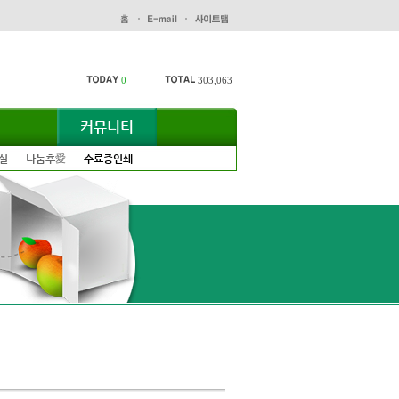
0
303,063
커뮤니티
실
나눔후愛
수료증인쇄