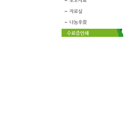
보도자료
자료실
나눔후愛
수료증인쇄