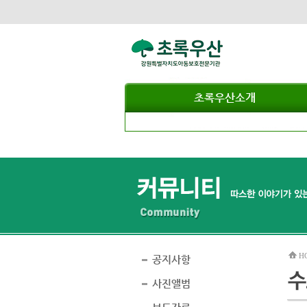
초록우산소개
H
공지사항
사진앨범