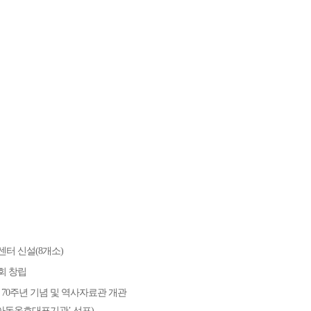
터 신설(8개소)
회 창립
 70주년 기념 및 역사자료관 개관
‘아동옹호대표기관’ 선포)