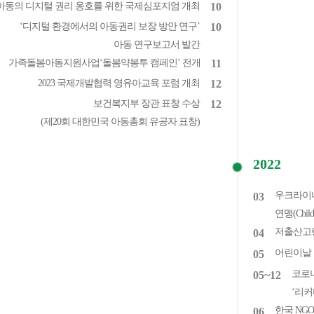
아동의 디지털 권리 옹호를 위한 국제심포지엄 개최
10
‘디지털 환경에서의 아동권리 보장 방안 연구’
10
아동 연구보고서 발간
가족돌봄아동지원사업‘돌봄약봉투 캠페인’ 전개
11
2023 국제개발협력 영유아교육 포럼 개최
12
보건복지부 장관 표창 수상
12
(제20회 대한민국 아동총회 유공자 표창)
2022
우크라이나
03
연맹(Child
저출산고령
04
어린이날 1
05
코로
05~12
‘리커
한국 NGO최
06