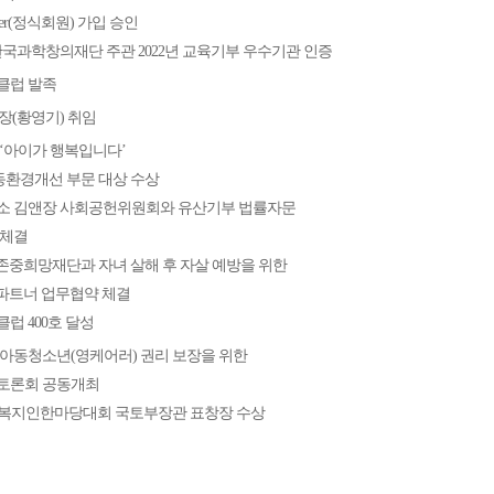
mber(정식회원) 가입 승인
한국과학창의재단 주관 2022년 교육기부 우수기관 인증
클럽 발족
회장(황영기) 취임
‘아이가 행복입니다’
동환경개선 부문 대상 수상
소 김앤장 사회공헌위원회와 유산기부 법률자문
 체결
중희망재단과 자녀 살해 후 자살 예방을 위한
파트너 업무협약 체결
럽 400호 달성
아동청소년(영케어러) 권리 보장을 위한
토론회 공동개최
주거복지인한마당대회 국토부장관 표창장 수상