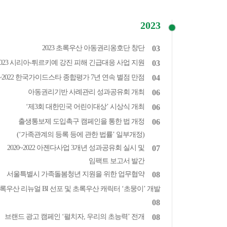
2023
2023 초록우산 아동권리옹호단 창단
03
2023 시리아-튀르키예 강진 피해 긴급대응 사업 지원
03
6~2022 한국가이드스타 종합평가 7년 연속 별점 만점
04
아동권리기반 사례관리 성과공유회 개최
06
‘제3회 대한민국 어린이대상’ 시상식 개최
06
출생통보제 도입촉구 캠페인을 통한 법 개정
06
(‘가족관계의 등록 등에 관한 법률’ 일부개정)
2020~2022 아젠다사업 3개년 성과공유회 실시 및
07
임팩트 보고서 발간
서울특별시 가족돌봄청년 지원을 위한 업무협약
08
록우산 리뉴얼 BI 선포 및 초록우산 캐릭터 ‘초뭉이’ 개발
08
브랜드 광고 캠페인 ‘펼치자, 우리의 초능력’ 전개
08