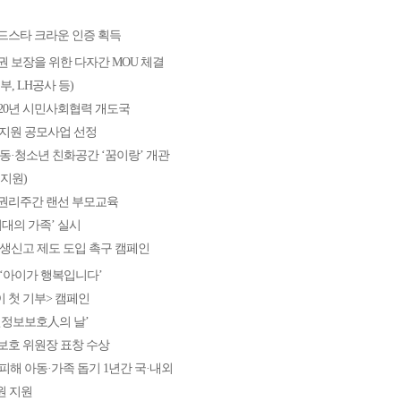
드스타 크라운 인증 획득
 보장을 위한 다자간 MOU 체결
, LH공사 등)
2020년 시민사회협력 개도국
 지원 공모사업 선정
동·청소년 친화공간 ‘꿈이랑’ 개관
지원)
아동권리주간 랜선 부모교육
시대의 가족’ 실시
생신고 제도 도입 촉구 캠페인
‘아이가 행복입니다’
이 첫 기부> 캠페인
개인정보보호人의 날’
호 위원장 표창 수상
 피해 아동·가족 돕기 1년간 국·내외
 원 지원