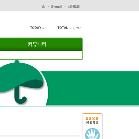
57
302,797
커뮤니티