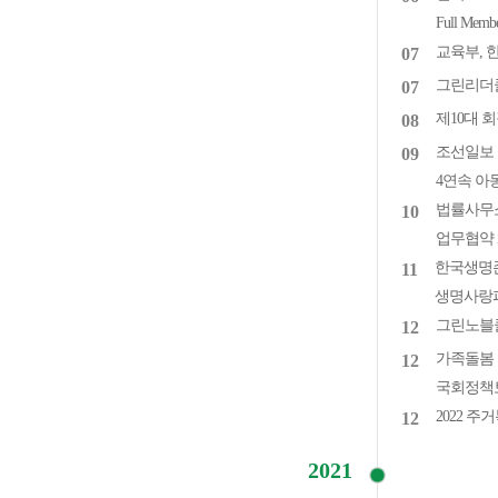
Full Me
교육부, 
07
그린리더
07
제10대 
08
조선일보 
09
4연속 아
법률사무
10
업무협약
한국생명존
11
생명사랑
그린노블클
12
가족돌봄 
12
국회정책
2022 
12
2021