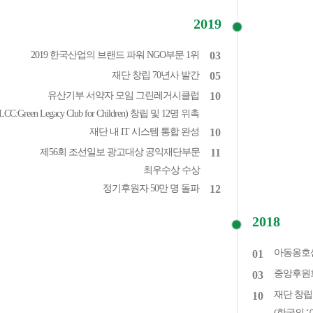
2019
2019 한국산업의 브랜드 파워 NGO부문 1위
03
재단 창립 70년사 발간
05
유산기부 서약자 모임 그린레거시클럽
10
LCC:Green Legacy Club for Children) 창립 및 12명 위촉
재단 내 IT 시스템 통합 완성
10
제56회 조선일보 광고대상 공익재단부문
11
최우수상 수상
정기후원자 50만 명 돌파
12
2018
아동옹호센
01
중앙후원
03
재단 창립
10
(한국의 