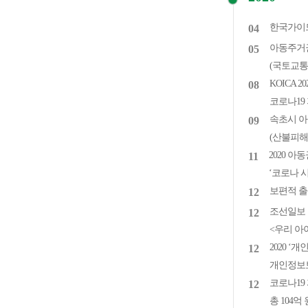
한국가이
04
아동주거권
05
(국토교통부
KOICA 
08
코로나19
속초시 아
09
(산불피해
2020 
11
‘코로나 
보편적 출
12
조선일보 
12
<우리 아
2020 ‘
12
개인정보보
코로나19
12
총 104억