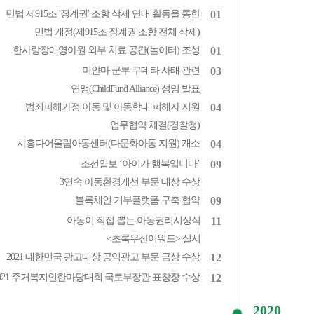
민법 제915조 '징계권' 조항 삭제 연대 활동을 통한
01
민법 개정(제915조 징계권 조항 전체 삭제)
한사랑장애영아원 외부 치료 공간(놀이터) 조성
01
미얀마 군부 쿠데타 사태 관련
03
연맹(ChildFund Alliance) 성명 발표
범죄피해가정 아동 및 아동학대 피해자 지원
04
업무협약 체결(경찰청)
시흥다어울림아동센터(다문화아동 지원) 개소
04
조선일보 ‘아이가 행복입니다’
09
3연속 아동환경개선 부문 대상 수상
블록체인 기부플랫폼 구축 협약
09
아동이 직접 뽑는 아동권리시상식
11
<초록우산어워드> 실시
2021 대한민국 광고대상 공익광고 부문 금상 수상
12
021 주거복지인한마당대회 국토부장관 표창장 수상
12
2020