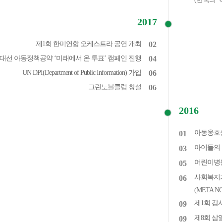
2017
제1회 한미연합 오케스트라 공연 개최
02
대선 아동정책공약 ‘미래에서 온 투표’ 캠페인 진행
04
UN DPI(Department of Public Information) 가입
06
그린노블클럽 창설
06
2016
아동옹호센
01
아이들의 
03
어린이병
05
사회복지기
06
(META N
제1회 감
09
제8회 삼
09