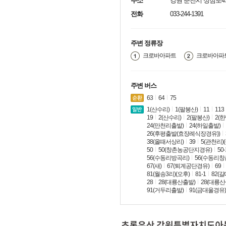
주소
강원 춘천시 성심로47
전화
033-244-1391
주변 정류장
크로바아파트
크로바아파
주변 버스
63
64
75
1(산수리)
1(팔봉산)
11
113
19
2(산수리)
2(팔봉산)
2(
24(만천리출발)
24(하일출발)
26(후평출발(효장례식장경유))
38(올때서상리)
39
5(관천리)
50
50(창촌농공단지경유)
50-
56(수동리방곡리)
56(수동리창
67(새)
67(퇴계공단경유)
69
81(월송3리)(오후)
81-1
82(
28
28(대룡산출발)
28(대룡산
91(거두리출발)
91(금대울경유)