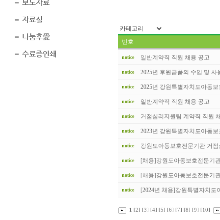
보도자료
자료실
나눔후愛
번호
수료증인쇄
일반계약직 직원 채용 공고
notice
2025년 후원금품의 수입 및 사용.
notice
2025년 강원특별자치도아동보호
notice
일반계약직 직원 채용 공고
notice
거점심리지원팀 계약직 직원 채용
notice
2023년 강원특별자치도아동보호
notice
강원도아동보호전문기관 거점심리
notice
[채용]강원도아동보호전문기관 거
notice
[채용]강원도아동보호전문기관 거
notice
[2024년 채용]강원특별자치도아
notice
1
[
2
] [
3
] [
4
] [
5
] [
6
] [
7
] [
8
] [
9
] [
10
]